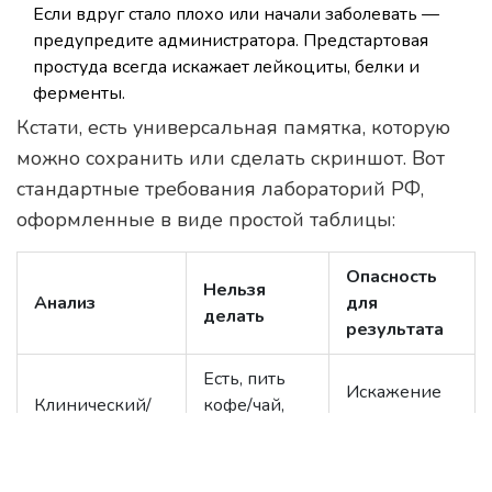
Если вдруг стало плохо или начали заболевать —
предупредите администратора. Предстартовая
простуда всегда искажает лейкоциты, белки и
ферменты.
Кстати, есть универсальная памятка, которую
можно сохранить или сделать скриншот. Вот
стандартные требования лабораторий РФ,
оформленные в виде простой таблицы:
Опасность
Нельзя
Анализ
для
делать
результата
Есть, пить
Искажение
Клинический/
кофе/чай,
сахара,
Биохимический
курить,
лейкоцитов,
анализ крови
заниматься
гормонов
спортом