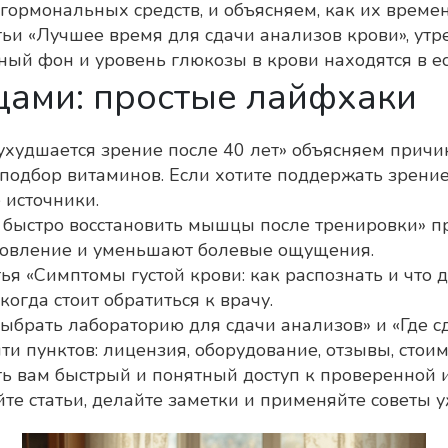
гормональных средств, и объясняем, как их време
ьи «Лучшее время для сдачи анализов крови», утре
ный фон и уровень глюкозы в крови находятся в ес
цами: простые лайфхаки
 ухудшается зрение после 40 лет» объясняем прич
подбор витаминов. Если хотите поддержать зрение
 источники.
ак быстро восстановить мышцы после тренировки» п
ановление и уменьшают болевые ощущения.
тья «Симптомы густой крови: как распознать и что 
когда стоит обратиться к врачу.
брать лабораторию для сдачи анализов» и «Где сд
и пунктов: лицензия, оборудование, отзывы, стоим
ть вам быстрый и понятный доступ к проверенной
те статьи, делайте заметки и применяйте советы у