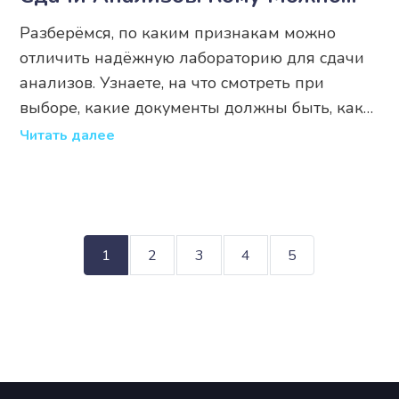
Доверять
Разберёмся, по каким признакам можно
отличить надёжную лабораторию для сдачи
анализов. Узнаете, на что смотреть при
выборе, какие документы должны быть, как
понять, что результаты не подделаны, и
Читать далее
зачем сравнивать цены и отзывы. Поделюсь
личным опытом и дам советы, как пройти
этот путь без нервов. Материал поможет не
запутаться и сделать выбор осознанно.
1
2
3
4
5