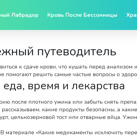
ный Лабрадор
Кровь После Бессонницы
Хра
ёжный путеводитель
виться к сдаче крови, что кушать перед анализом
рые помогают решить самые частые вопросы о здор
 еда, время и лекарства
ию после плотного ужина или забыть снять препар
 рассказываем, какие продукты безопасны, а какие
урт, цельнозерновой тост или отварные яйца. Ужин
 В материалe «Какие медикаменты исключить пере