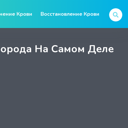
нение Крови
Восстановление Крови
Порода На Самом Деле