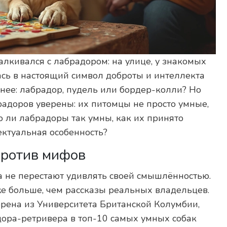
алкивался с лабрадором: на улице, у знакомых
ась в настоящий символ доброты и интеллекта
умнее: лабрадор, пудель или бордер-колли? Но
радоров уверены: их питомцы не просто умные,
о ли лабрадоры так умны, как их принято
ектуальная особенность?
против мифов
а не перестают удивлять своей смышлённостью.
е больше, чем рассказы реальных владельцев.
орена из Университета Британской Колумбии,
дора-ретривера в топ-10 самых умных собак