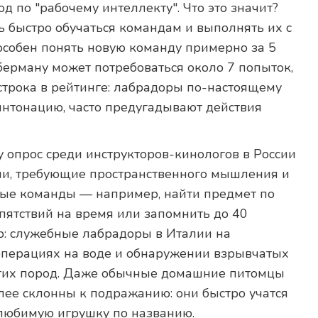
 по "рабочему интеллекту". Что это значит?
ь быстро обучаться командам и выполнять их с
особен понять новую команду примерно за 5
берману может потребоваться около 7 попыток,
 строка в рейтинге: лабрадоры по-настоящему
нтонацию, часто предугадывают действия
у опрос среди инструкторов-кинологов в России
чи, требующие пространственного мышления и
ные команды — например, найти предмет по
епятствий на время или запомнить до 40
р: служебные лабрадоры в Италии на
 операциях на воде и обнаружении взрывчатых
угих пород. Даже обычные домашние питомцы
лее склонны к подражанию: они быстро учатся
 любимую игрушку по названию.