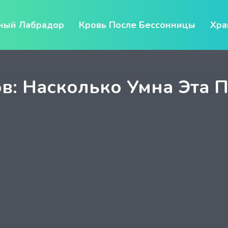
ный Лабрадор
Кровь После Бессонницы
Хра
в: Насколько Умна Эта 