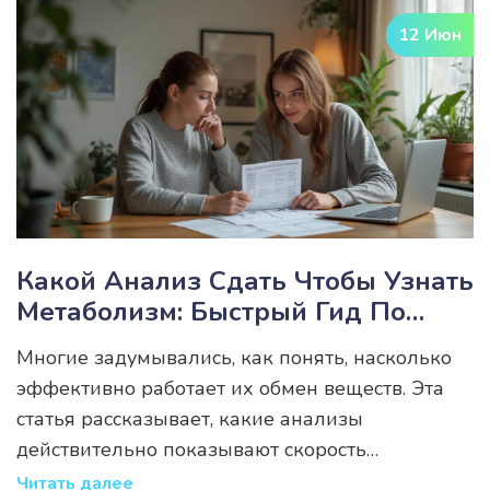
быстро и на что обращать внимание в
12 Июн
повседневной жизни. Практические советы и
неожиданные факты помогут понять, когда
действительно стоит записаться к врачу.
Какой Анализ Сдать Чтобы Узнать
Метаболизм: Быстрый Гид По
Обследованиям
Многие задумывались, как понять, насколько
эффективно работает их обмен веществ. Эта
статья рассказывает, какие анализы
действительно показывают скорость
метаболизма, что они означают и кому их
Читать далее