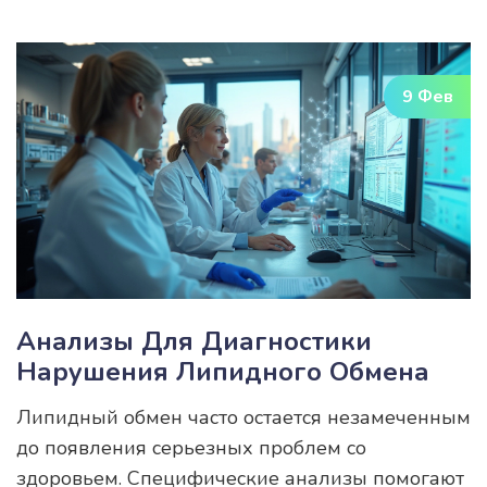
даже если наслаждаешься любимой едой.
Читатели узнают основные факторы,
влияющие на метаболизм, и получат
9 Фев
рекомендации для повседневного применения.
Эта информация станет надежным
помощником в достижении здорового образа
жизни.
Анализы Для Диагностики
Нарушения Липидного Обмена
Липидный обмен часто остается незамеченным
до появления серьезных проблем со
здоровьем. Специфические анализы помогают