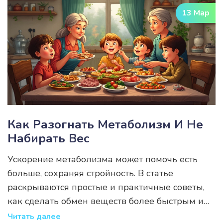
Предотвратить серьёзные последствия легче,
13 Мар
если знать, на что обратить внимание.
Как Разогнать Метаболизм И Не
Набирать Вес
Ускорение метаболизма может помочь есть
больше, сохраняя стройность. В статье
раскрываются простые и практичные советы,
как сделать обмен веществ более быстрым и
эффективным, чтобы избежать набора веса,
Читать далее