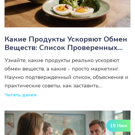
Какие Продукты Ускоряют Обмен
Веществ: Список Проверенных
Продуктов
Узнайте, какие продукты реально ускоряют
обмен веществ, а какие - просто маркетинг.
Научно подтвержденный список, объяснения и
практические советы, как заставить
метаболизм работать на полную мощность.
Читать далее
19 Июн