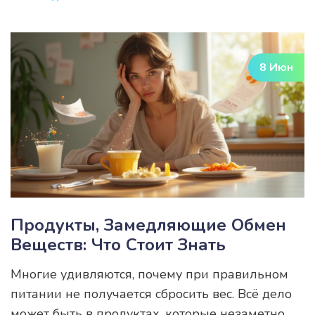
имеет смысл сдавать. Читатель узнает, какие
показатели стоит смотреть в первую очередь,
как подготовиться к обследованию и как
8 Июн
интерпретировать результаты. Приведены
реальные советы, актуальные для
повседневной жизни. Всё — коротко, понятно и
по делу.
Продукты, Замедляющие Обмен
Веществ: Что Стоит Знать
Многие удивляются, почему при правильном
питании не получается сбросить вес. Всё дело
может быть в продуктах, которые незаметно