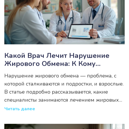
Какой Врач Лечит Нарушение
Жирового Обмена: К Кому
Обращаться При Метаболических
Нарушение жирового обмена — проблема, с
Сбоях
которой сталкиваются и подростки, и взрослые.
В статье подробно рассказывается, какие
специалисты занимаются лечением жировых
нарушений, где искать помощь и как проходит
Читать далее
диагностика. Узнайте, какие анализы помогают
выявить проблему, почему важно действовать