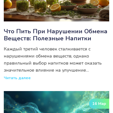
о метаболизме, без сложных терминов.
Что Пить При Нарушении Обмена
Веществ: Полезные Напитки
Каждый третий человек сталкивается с
нарушениями обмена веществ, однако
правильный выбор напитков может оказать
значительное влияние на улучшение
метаболизма. В этой статье расскажем, какие
Читать далее
напитки помогают ускорить метаболизм и
улучшить общее состояние организма. Зелёный
чай и вода с лимоном, например, давно
16 Мар
известны своими полезными свойствами. Мы
также обсудим влияние свежевыжатых соков и