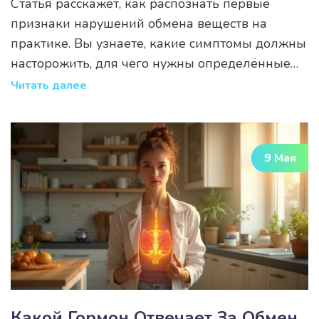
Статья расскажет, как распознать первые
признаки нарушений обмена веществ на
практике. Вы узнаете, какие симптомы должны
насторожить, для чего нужны определённые
анализы и когда стоит обратить внимание на
Читать далее
здоровье. Приведены реальные советы, как не
пропустить проблему и когда стоит обратиться
к врачу. А также — неожиданные факты о
9 Мая
влиянии образа жизни на метаболизм и его
диагностику.
Какой Гормон Отвечает За Обмен