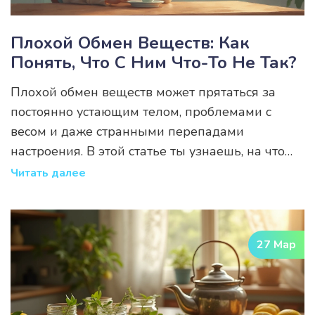
Плохой Обмен Веществ: Как
Понять, Что С Ним Что-То Не Так?
Плохой обмен веществ может прятаться за
постоянно устающим телом, проблемами с
весом и даже странными перепадами
настроения. В этой статье ты узнаешь, на что
обращать внимание и какие признаки могут
Читать далее
указывать на сбои в метаболизме. Здесь
простым языком объяснено, почему обмен
веществ замедляется, какие ошибки чаще
27 Мар
всего его «ломают» и как не пропустить
тревожные сигналы. Плюс — советы, которые
помогут вовремя обратиться за помощью и
восстановить здоровье. Всё, что ты хотела знать