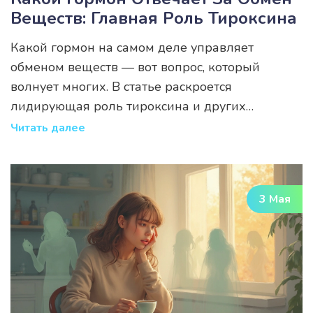
Веществ: Главная Роль Тироксина
Какой гормон на самом деле управляет
обменом веществ — вот вопрос, который
волнует многих. В статье раскроется
лидирующая роль тироксина и других
гормонов, влияющих на энергетику тела.
Читать далее
Поговорим, как менять привычки для
поддержания метаболизма и какие сбои
нельзя игнорировать. Будут разобраны
3 Мая
простые способы диагностики и советы,
которые помогут сохранить баланс. Минимум
теории, максимум полезных фактов для
здоровья.