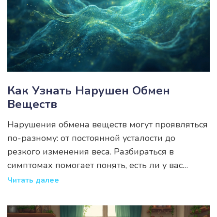
травяных настоев. Получите советы и узнайте,
как сделать метаболизм более эффективным.
Как Узнать Нарушен Обмен
Веществ
Нарушения обмена веществ могут проявляться
по-разному: от постоянной усталости до
резкого изменения веса. Разбираться в
симптомах помогает понять, есть ли у вас
проблемы с метаболизмом. Ознакомление с
Читать далее
ключевыми признаками и типами диагностики
помогает вовремя принять необходимые меры.