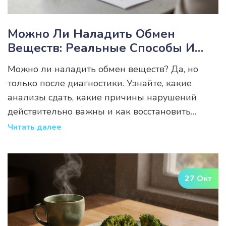
Можно Ли Наладить Обмен
Веществ: Реальные Способы И
Что Действительно Работает
Можно ли наладить обмен веществ? Да, но
только после диагностики. Узнайте, какие
анализы сдать, какие причины нарушений
действительно важны и как восстановить
метаболизм без диет и таблеток.
Читать далее
27 Окт