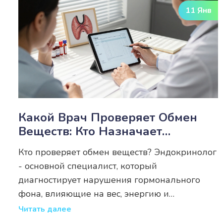
11 Янв
Какой Врач Проверяет Обмен
Веществ: Кто Назначает
Анализы И Лечит Нарушения
Кто проверяет обмен веществ? Эндокринолог
- основной специалист, который
диагностирует нарушения гормонального
фона, влияющие на вес, энергию и
метаболизм. Разберём, какие анализы
Читать далее
сдавать и когда идти к врачу.