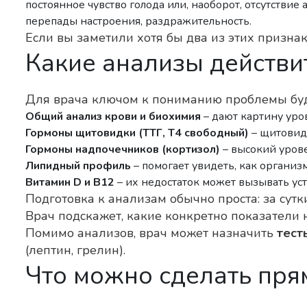
постоянное чувство голода или, наоборот, отсутствие 
перепады настроения, раздражительность.
Если вы заметили хотя бы два из этих признако
Какие анализы действи
Для врача ключом к пониманию проблемы буд
Общий анализ крови и биохимия
– дают картину уро
Гормоны щитовидки (ТТГ, Т4 свободный)
– щитовидк
Гормоны надпочечников (кортизол)
– высокий урове
Липидный профиль
– помогает увидеть, как органи
Витамин D и B12
– их недостаток может вызывать ус
Подготовка к анализам обычно проста: за сутк
Врач подскажет, какие конкретно показатели 
Помимо анализов, врач может назначить
тест
(лептин, грелин).
Что можно сделать пря