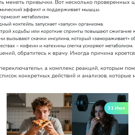
ть менять привычки. Вот несколько проверенных ш
ермический эффект и поддерживает мышцы.
тормозит метаболизм.
дный коктейль запускает «запуск» организма.
строй ходьбы или короткие спринты повышают сжигание к
 Они вызывают скачки инсулина, который «замораживает» о
ствах – кофеин и катехины слегка ускоряют метаболизм.
ений, обратитесь к врачу. Иногда причина кроется
 переключатель», а комплекс реакций, которым по
ь список конкретных действий и анализов, которые
31 Июл