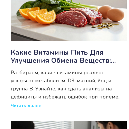
Какие Витамины Пить Для
Улучшения Обмена Веществ:
Полный Гид По Добавкам
Разбираем, какие витамины реально
ускоряют метаболизм: D3, магний, йод и
группа B. Узнайте, как сдать анализы на
дефициты и избежать ошибок при приеме
добавок для здоровья и контроля веса.
Читать далее