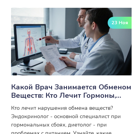
23 Ноя
Какой Врач Занимается Обменом
Веществ: Кто Лечит Гормоны,
Метаболизм И Нарушения
Кто лечит нарушения обмена веществ?
Питания
Эндокринолог - основной специалист при
гормональных сбоях, диетолог - при
проблемах с питанием. Узнайте, какие