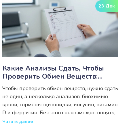
23 Дек
Какие Анализы Сдать, Чтобы
Проверить Обмен Веществ:
Полный Список И Что Они
Чтобы проверить обмен веществ, нужно сдать
Показывают
не один, а несколько анализов: биохимию
крови, гормоны щитовидки, инсулин, витамин
D и ферритин. Без этого невозможно понять,
почему тело не реагирует на диету и спорт.
Читать далее