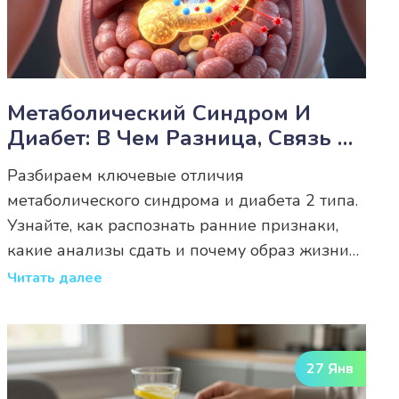
Метаболический Синдром И
Диабет: В Чем Разница, Связь И
Риски
Разбираем ключевые отличия
метаболического синдрома и диабета 2 типа.
Узнайте, как распознать ранние признаки,
какие анализы сдать и почему образ жизни
играет решающую роль в профилактике.
Читать далее
27 Янв