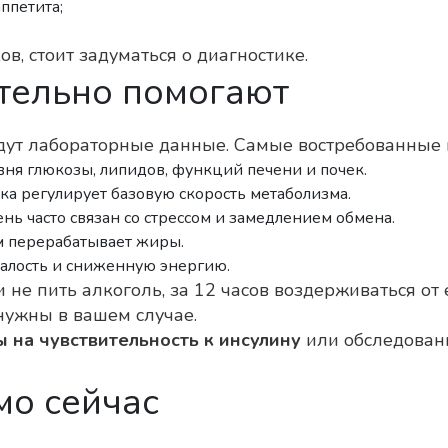
аппетита;
в, стоит задуматься о диагностике.
тельно помогают
ут лабораторные данные. Самые востребованные 
вня глюкозы, липидов, функций печени и почек.
а регулирует базовую скорость метаболизма.
нь часто связан со стрессом и замедлением обмена.
зм перерабатывает жиры.
талость и сниженную энергию.
и не пить алкоголь, за 12 часов воздерживаться о
нужны в вашем случае.
ы на чувствительность к инсулину
или обследовани
мо сейчас