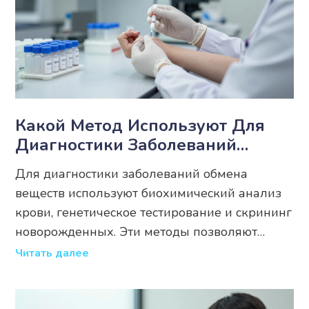
Какой Метод Используют Для
Диагностики Заболеваний
Обмена Веществ?
Для диагностики заболеваний обмена
веществ используют биохимический анализ
крови, генетическое тестирование и скрининг
новорожденных. Эти методы позволяют
выявить нарушения до появления тяжелых
Читать далее
симптомов и начать лечение вовремя.