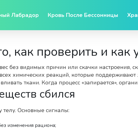
ный Лабрадор
Кровь После Бессонницы
Хра
то, как проверить и как
е вес без видимых причин или скачки настроения, с
ь всех химических реакций, которые поддерживают
вливать ткани. Когда процесс «запирается», орган
веществ сбился
у телу. Основные сигналы:
без изменения рациона;