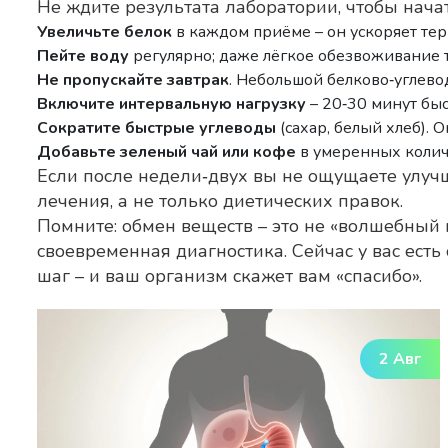
Не ждите результата лаборатории, чтобы нача
Увеличьте белок
в каждом приёме – он ускоряет т
Пейте воду
регулярно; даже лёгкое обезвоживание 
Не пропускайте завтрак
. Небольшой белково‑углево
Включите интервальную нагрузку
– 20‑30 минут бы
Сократите быстрые углеводы
(сахар, белый хлеб).
Добавьте зеленый чай или кофе
в умеренных количе
Если после недели‑двух вы не ощущаете улучш
лечения, а не только диетических правок.
Помните: обмен веществ – это не «волшебный
своевременная диагностика. Сейчас у вас ест
шаг – и ваш организм скажет вам «спасибо».
2 Авг