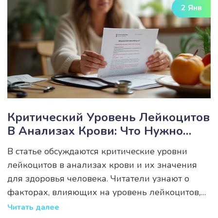
2 Янв
рекомендации по поддержанию оптимального
состояния организма.
Критический Уровень Лейкоцитов
В Анализах Крови: Что Нужно
Знать
В статье обсуждаются критические уровни
лейкоцитов в анализах крови и их значения
для здоровья человека. Читатели узнают о
факторах, влияющих на уровень лейкоцитов,
возможных причинах его изменений и
Читать далее