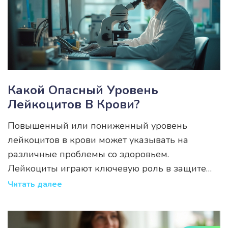
Какой Опасный Уровень
Лейкоцитов В Крови?
Повышенный или пониженный уровень
лейкоцитов в крови может указывать на
различные проблемы со здоровьем.
Лейкоциты играют ключевую роль в защите
организма от инфекций и болезней, поэтому
Читать далее
важно понимать, какие значения считаются
нормальными. В этой статье раскрываются
возможные причины отклонений и даны