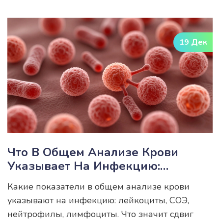
отклонения не означают онкологию, а лишь
требуют внимания врача.
19 Дек
Что В Общем Анализе Крови
Указывает На Инфекцию:
Ключевые Показатели И Что Они
Какие показатели в общем анализе крови
Значат
указывают на инфекцию: лейкоциты, СОЭ,
нейтрофилы, лимфоциты. Что значит сдвиг