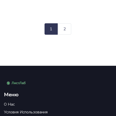
последствиях для организма. Также
рассмотрены признаки, которые могут
указывать на отклонения, и как подготовиться
к визиту к врачу.
1
2
Меню
О Нас
Условия Использования