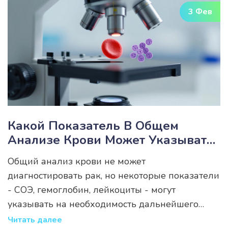
3 Фев
Какой Показатель В Общем
Анализе Крови Может Указывать
На Онкологию?
Общий анализ крови не может
диагностировать рак, но некоторые показатели
- СОЭ, гемоглобин, лейкоциты - могут
указывать на необходимость дальнейшего
обследования. Важно понимать, что
Читать далее