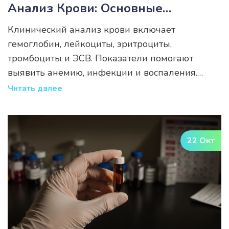
Анализ Крови: Основные
Показатели И Их Значение
Клинический анализ крови включает
гемоглобин, лейкоциты, эритроциты,
тромбоциты и ЭСВ. Показатели помогают
выявить анемию, инфекции и воспаления.
Важно сдавать анализ натощак и
Читать далее
интерпретировать результаты вместе с врачом.
22 Окт