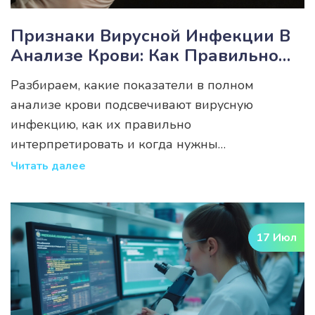
Признаки Вирусной Инфекции В
Анализе Крови: Как Правильно
Читать Результаты
Разбираем, какие показатели в полном
анализе крови подсвечивают вирусную
инфекцию, как их правильно
интерпретировать и когда нужны
дополнительные тесты.
Читать далее
17 Июл