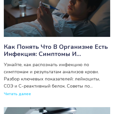
Как Понять Что В Организме Есть
Инфекция: Симптомы И
Расшифровка Анализов
Узнайте, как распознать инфекцию по
симптомам и результатам анализов крови.
Разбор ключевых показателей: лейкоциты,
СОЭ и С-реактивный белок. Советы по
диагностике и лечению.
Читать далее