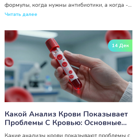
формулы, когда нужны антибиотики, а когда -
отдых.
Читать далее
14 Дек
Какой Анализ Крови Показывает
Проблемы С Кровью: Основные
Тесты И Что Они Значат
Какие анализы крови показывают проблемы с