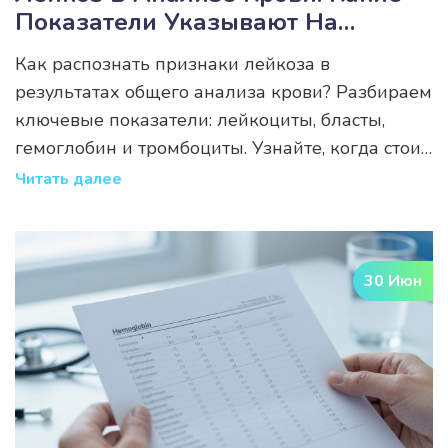
Показатели Указывают На
Болезнь И Как Их Расшифровать
Как распознать признаки лейкоза в
результатах общего анализа крови? Разбираем
ключевые показатели: лейкоциты, бласты,
гемоглобин и тромбоциты. Узнайте, когда стоит
беспокоиться и какие симптомы требуют
Читать далее
срочного визита к врачу.
30 Июн