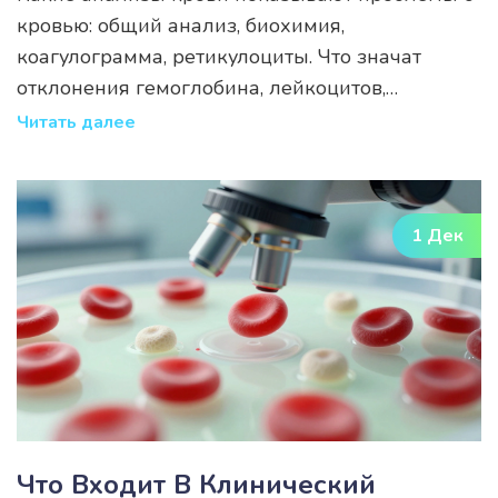
кровью: общий анализ, биохимия,
коагулограмма, ретикулоциты. Что значат
отклонения гемоглобина, лейкоцитов,
тромбоцитов и как понять, когда нужно срочно
Читать далее
идти к врачу.
1 Дек
Что Входит В Клинический