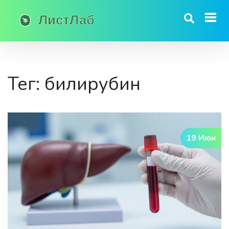
Тег: билирубин
19 Июн