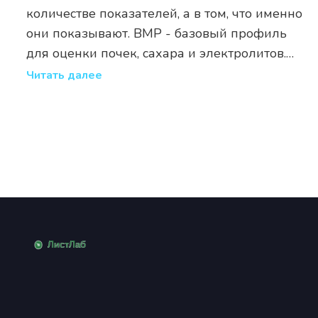
количестве показателей, а в том, что именно
они показывают. BMP - базовый профиль
для оценки почек, сахара и электролитов.
CMP - расширенный, с оценкой печени и
Читать далее
белкового обмена. Когда и зачем сдавать
каждый из них - в деталях.