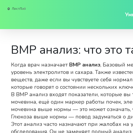
Ум
BMP анализ: что это т
Когда врач назначает
BMP анализ
,
Базовый ме
уровень электролитов и сахара
. Также извест
веществ, даже если вы чувствуете себя нормал
которые говорят о состоянии нескольких ключ
В BMP анализ входят показатели, которые вы 
мочевина
,
ещё один маркер работы почек
,
эле
мочевина выше нормы — это может означать, ч
Глюкоза выше нормы — повод задуматься о диа
Этот анализ часто назначают при жалобах на у
обследования. Он не заменяет полный анализ к