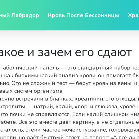
ный Лабрадор
Кровь После Бессонницы
Хра
акое и зачем его сдают
таболический панель — это стандартный набор тест
ен как
биохимический анализ крови
, он помогает б
ьно.
Это не сложный тест — берут кровь из вены, и
евых систем организма.
точно встречали в бланках:
креатинин
,
это отходы,
ктролиты
— натрий, калий, хлор
, и
глюкоза
,
уровен
то почки не справляются. Если калий слишком низ
бете. Всё это вместе даёт картину, а не отдельны
сталость, отёки, частое мочеиспускание, головокру
рови, но даёт быстрый ответ на вопрос: «А всё ли 