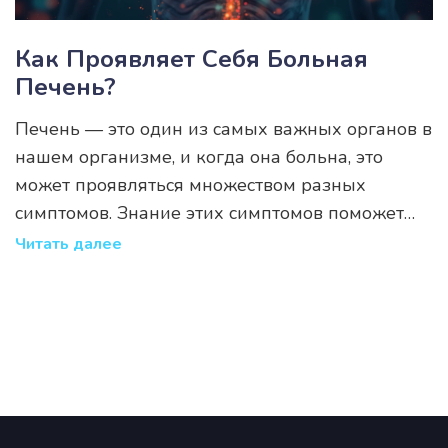
Как Проявляет Себя Больная
Печень?
Печень — это один из самых важных органов в
нашем организме, и когда она больна, это
может проявляться множеством разных
симптомов. Знание этих симптомов поможет
вовремя обратиться к врачу и избежать
Читать далее
серьезных проблем. Важно понимать, как тело
сигнализирует о неполадках с печенью и какие
шаги можно предпринять для улучшения
ситуации. Этот материал поможет разобраться,
на что стоит обращать внимание и как
предотвратить ухудшение состояния.