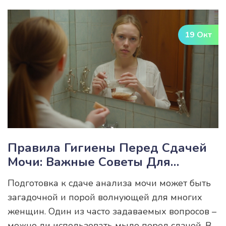
уникальные особенности. Также даются советы,
как подготовиться к каждому виду анализов
19 Окт
для получения наиболее точных результатов.
Узнайте, как расшифровать результаты и что
они могут рассказать о вашем здоровье. Эта
статья поможет вам лучше понять, какие
анализы могут быть полезны для вашего
здоровья.
Правила Гигиены Перед Сдачей
Мочи: Важные Советы Для
Женщин
Подготовка к сдаче анализа мочи может быть
загадочной и порой волнующей для многих
женщин. Один из часто задаваемых вопросов –
можно ли использовать мыло перед сдачей. В