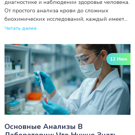
диагностике и наблюдении здоровья человека.
От простого анализа крови до сложных
биохимических исследований, каждый имеет
свою специфическую функцию. Эта статья
Читать далее
поможет понять основные виды лабораторных
анализов и их значимость в повседневной
медицинской практике.
12 Июн
Основные Анализы В
Лаборатории: Что Нужно Знать