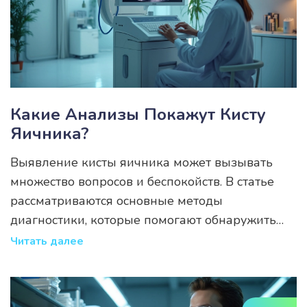
Какие Анализы Покажут Кисту
Яичника?
Выявление кисты яичника может вызывать
множество вопросов и беспокойств. В статье
рассматриваются основные методы
диагностики, которые помогают обнаружить
кисту яичника. Узнайте, какие анализы могут
Читать далее
дать точные результаты и как они проводятся.
Полезные советы помогут подготовиться к
обследованию и снизить уровень стресса.