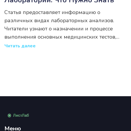
Статья предоставляет информацию о
различных видах лабораторных анализов.
Читатели узнают о назначении и процессе
выполнения основных медицинских тестов,
которые могут помочь в диагностике
Читать далее
различных заболеваний. Также будут
обсуждены интересные факты и полезные
советы по подготовке к анализам.
Меню