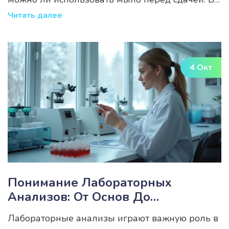
статье обсудим, как правильно подготовиться,
Читать далее
чтобы результаты были точными. Рассмотрим,
что нужно и чего лучше избегать накануне
сдачи анализа мочи.
4 Окт
Понимание Лабораторных
Анализов: От Основ До
Применения
Лабораторные анализы играют важную роль в