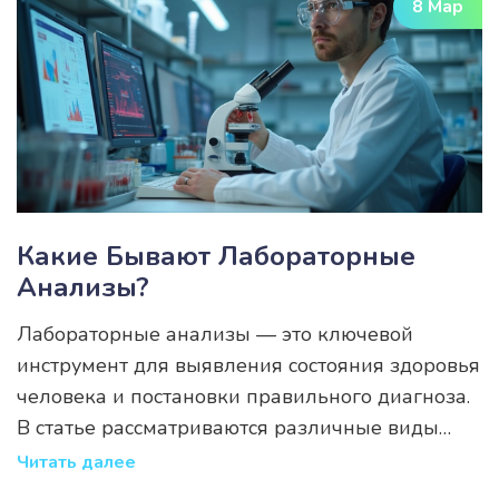
8 Мар
Какие Бывают Лабораторные
Анализы?
Лабораторные анализы — это ключевой
инструмент для выявления состояния здоровья
человека и постановки правильного диагноза.
В статье рассматриваются различные виды
тестов, включая анализы крови, мочи и
Читать далее
генетические тесты, их применение и