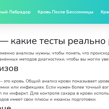
ный Лабрадор
Кровь После Бессонницы
Хра
— какие тесты реально
именно анализы нужны, чтобы понять, что происхо
анённых методов диагностики, чтобы вы могли уве
изов
 – это кровь. Общий анализ крови показывает уров
немии или инфекциях. Если нужен более точный взг
 ли инфаркт. Для контроля сахара в крови использ
одов имеет свои плюсы и нюансы подготовки.
аче