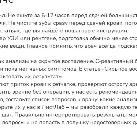
л. Не ешьте за 8‑12 часов перед сдачей большинст
оля. Не чистите зубы сразу перед сдачей крови, по
статьях, где вы найдёте пошаговые инструкции.
ер УЗИ или рентгене, подготовка обычно менее стр
ские вещи. Главное помнить, что врач всегда подск
ак анализы на скрытое воспаление. С‑реактивный 
ли пока нет явных симптомов. В статье «Скрытое в
актовать их результаты.
яют приток крови к сетчатке, проверяют остроту з
чшить зрение без операции, у нас есть рекомендац
в, составьте список вопросов к врачу: какие анали
рьте их у нас в ЛистЛаб – мы разобрали каждую те
й шаг. Правильно интерпретировать результаты мо
вопросы и не попасть в ловушку недостоверных д