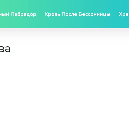
ный Лабрадор
Кровь После Бессонницы
Хра
ва