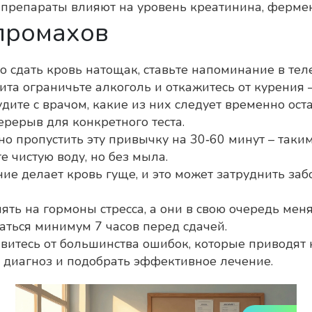
 препараты влияют на уровень креатинина, ферме
 промахов
о сдать кровь натощак, ставьте напоминание в тел
изита ограничьте алкоголь и откажитесь от курения
удите с врачом, какие из них следует временно ос
перерыв для конкретного теста.
но пропустить эту привычку на 30‑60 минут – таким
 чистую воду, но без мыла.
ие делает кровь гуще, и это может затруднить заб
иять на гормоны стресса, а они в свою очередь ме
аться минимум 7 часов перед сдачей.
витесь от большинства ошибок, которые приводят 
 диагноз и подобрать эффективное лечение.