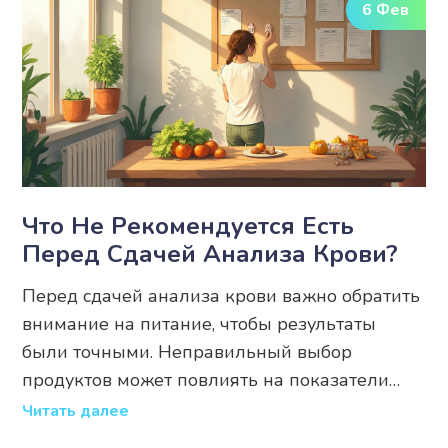
6 Фев
Что Не Рекомендуется Есть
Перед Сдачей Анализа Крови?
Перед сдачей анализа крови важно обратить
внимание на питание, чтобы результаты
были точными. Неправильный выбор
продуктов может повлиять на показатели
крови. Избегайте жирных и сладких
Читать далее
продуктов накануне, так как они могут