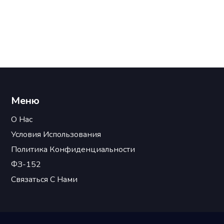
исказить результаты. Пейте достаточное
количество воды и старайтесь избегать
алкоголя. Правильная подготовка — залог
точных результатов.
Меню
О Нас
Условия Использования
Политика Конфиденциальности
ФЗ-152
Связаться С Нами