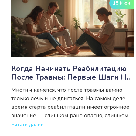
15 Июн
Когда Начинать Реабилитацию
После Травмы: Первые Шаги На
Пути К Восстановлению
Многим кажется, что после травмы важно
только лечь и не двигаться. На самом деле
время старта реабилитации имеет огромное
значение — слишком рано опасно, слишком
поздно может замедлить восстановление.
Читать далее
Разберёмся, когда начинать реабилитацию,