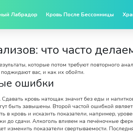
ный Лабрадор
Кровь После Бессонницы
Хра
лизов: что часто делаем
зультаты, которые потом требуют повторного анал
поджидают вас, и как их обойти.
ые ошибки
е. Сдавать кровь натощак значит без еды и напитк
гут быть завышены. Второй частой ошибкой являетс
ть в кровь и исказить показатели, например, уров
тки до сдачи. Алкоголь влияем на печёночные фер
ет изменить показатели свертываемости. Последня