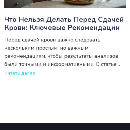
Что Нельзя Делать Перед Сдачей
Крови: Ключевые Рекомендации
Перед сдачей крови важно следовать
нескольким простым, но важным
рекомендациям, чтобы результаты анализов
были точными и информативными. В статье
разбираются основные моменты, которых
Читать далее
следует избегать. Она содержит полезные
советы и некоторые интересные факты, чтобы
подготовиться наиболее эффективно.