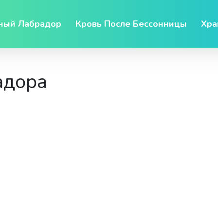
ный Лабрадор
Кровь После Бессонницы
Хра
адора