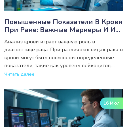
Повышенные Показатели В Крови
При Раке: Важные Маркеры И Их
Значение
Анализ крови играет важную роль в
диагностике рака. При различных видах рака в
крови могут быть повышены определённые
показатели, такие как уровень лейкоцитов,
опухолевые маркеры и ферменты. При
Читать далее
выявлении изменений в этих показателях
важно немедленно обратиться к врачу для
дальнейшего обследования и возможного
16 Июл
подтверждения диагноза.