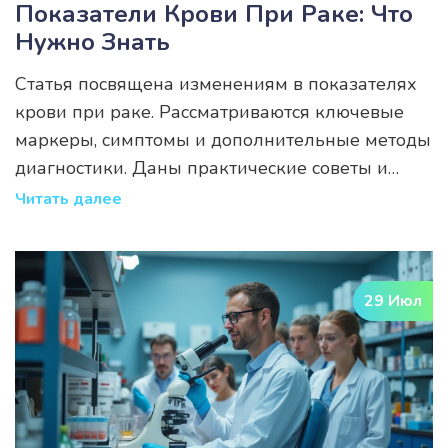
Показатели Крови При Раке: Что
Нужно Знать
Статья посвящена изменениям в показателях
крови при раке. Рассматриваются ключевые
маркеры, симптомы и дополнительные методы
диагностики. Даны практические советы и
полезная информация для лучшего понимания
Читать далее
результатов анализа крови в контексте
онкологии.
29 Июл