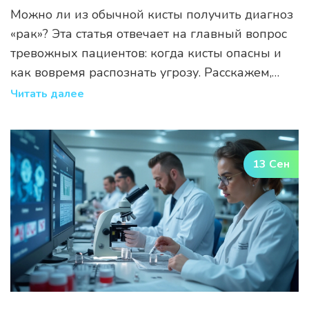
Можно ли из обычной кисты получить диагноз
«рак»? Эта статья отвечает на главный вопрос
тревожных пациентов: когда кисты опасны и
как вовремя распознать угрозу. Расскажем,
какие типы кист чаще вызывают тревогу у
Читать далее
врачей и что делать при подозрительных
симптомах. Тут же простым языком
разъясняются признаки, на которые стоит
13 Сен
обращать внимание, и нюансы диагностики.
Полезные советы помогут снизить риск и
избежать лишних страхов.