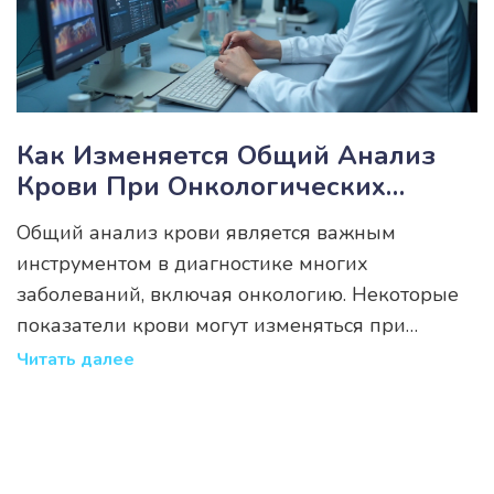
Как Изменяется Общий Анализ
Крови При Онкологических
Заболеваниях
Общий анализ крови является важным
инструментом в диагностике многих
заболеваний, включая онкологию. Некоторые
показатели крови могут изменяться при
наличии злокачественных опухолей. В данной
Читать далее
статье мы рассмотрим основные изменения в
анализах крови, которые могут указывать на
рак, и объясним их значение.