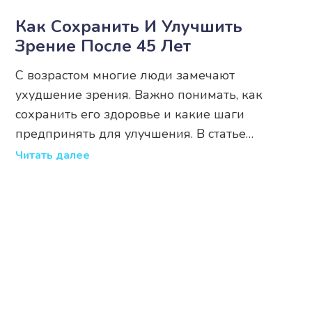
Как Сохранить И Улучшить
Зрение После 45 Лет
С возрастом многие люди замечают
ухудшение зрения. Важно понимать, как
сохранить его здоровье и какие шаги
предпринять для улучшения. В статье
рассматриваются причины изменения зрения
Читать далее
после 45 лет и предлагаются способы его
улучшения. Читатели узнают о занятиях,
питании и привычках, которые могут помочь
сохранить остроту зрения на долгие годы.