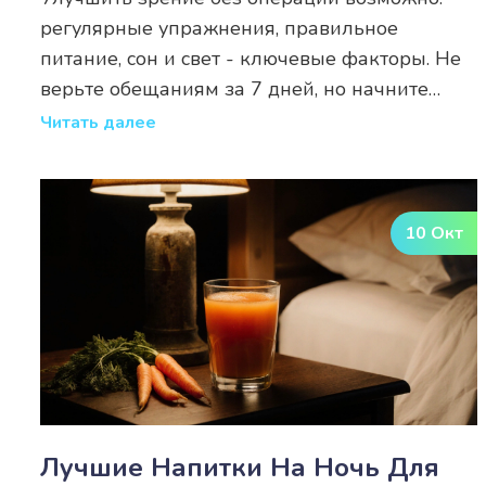
Операции
регулярные упражнения, правильное
питание, сон и свет - ключевые факторы. Не
верьте обещаниям за 7 дней, но начните
заботиться о глазах - и вы заметите разницу
Читать далее
через 2-3 месяца.
10 Окт
Лучшие Напитки На Ночь Для