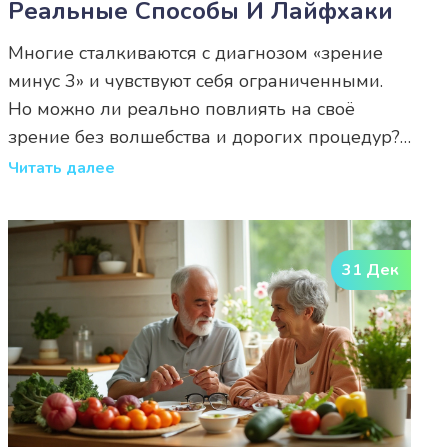
Реальные Способы И Лайфхаки
Многие сталкиваются с диагнозом «зрение
минус 3» и чувствуют себя ограниченными.
Но можно ли реально повлиять на своё
зрение без волшебства и дорогих процедур?
В статье собраны проверенные советы,
Читать далее
упражнения и интересные факты. Честно о
том, что работает, а что — миф. Пошаговые
подсказки, чтобы каждый смог
31 Дек
протестировать их на себе.