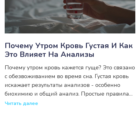
Почему Утром Кровь Густая И Как
Это Влияет На Анализы
Почему утром кровь кажется гуще? Это связано
с обезвоживанием во время сна. Густая кровь
искажает результаты анализов - особенно
биохимию и общий анализ. Простые правила
подготовки: пейте воду, не голодайте слишком
Читать далее
долго, избегайте кофе и соли. Это повышает
точность диагностики.