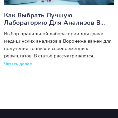
Как Выбрать Лучшую
Лабораторию Для Анализов В
Воронеже
Выбор правильной лаборатории для сдачи
медицинских анализов в Воронеже важен для
получения точных и своевременных
результатов. В статье рассматриваются
ключевые факторы, на которые стоит обратить
Читать далее
внимание при выборе лаборатории, такие как
оборудование, квалификация специалистов и
ценовая политика. Также обсуждаются советы
по подготовке к анализам и значимость
отзывов клиентов. Узнайте, как сделать
правильный выбор и почему это так важно для
вашего здоровья.