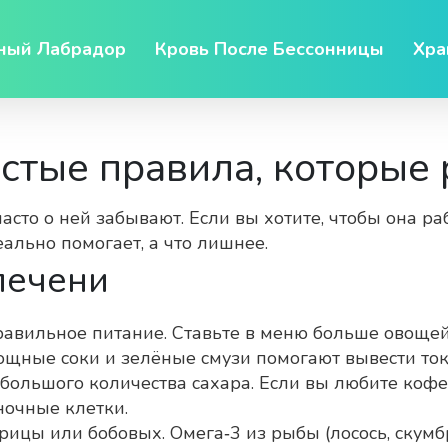
ный Лабрадор
Кровь После Бессонницы
Хра
стые правила, которые
сто о ней забывают. Если вы хотите, чтобы она ра
ально помогает, а что лишнее.
печени
авильное питание. Ставьте в меню больше овощей 
вощные соки и зелёные смузи помогают вывести то
большого количества сахара. Если вы любите кофе
ночные клетки.
рицы или бобовых. Омега‑3 из рыбы (лосось, скум