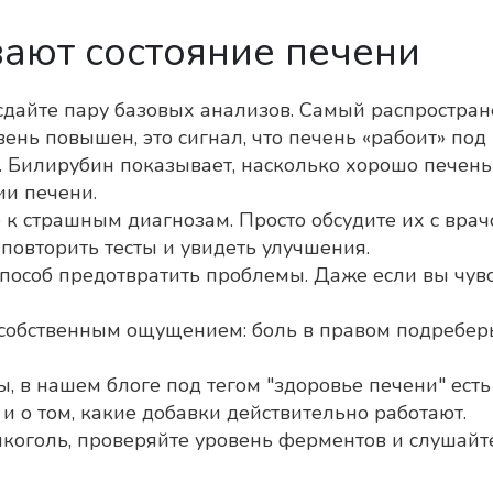
ают состояние печени
, сдайте пару базовых анализов. Самый распростр
ень повышен, это сигнал, что печень «рабоит» под 
. Билирубин показывает, насколько хорошо печень
ии печени.
е к страшным диагнозам. Просто обсудите их с вра
повторить тесты и увидеть улучшения.
пособ предотвратить проблемы. Даже если вы чувст
собственным ощущением: боль в правом подреберь
, в нашем блоге под тегом "здоровье печени" есть
 и о том, какие добавки действительно работают.
лкоголь, проверяйте уровень ферментов и слушайте