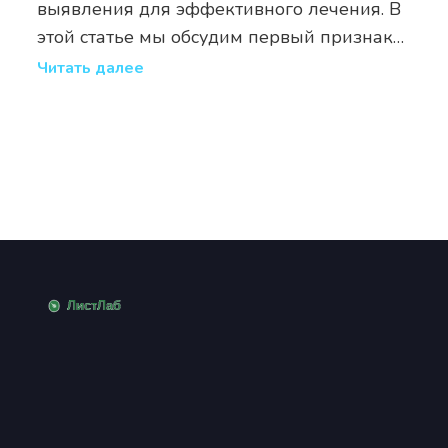
выявления для эффективного лечения. В
этой статье мы обсудим первый признак
цирроза печени и другие важные симптомы.
Читать далее
Узнайте, как вовремя распознать проблему и
обратиться за медицинской помощью.