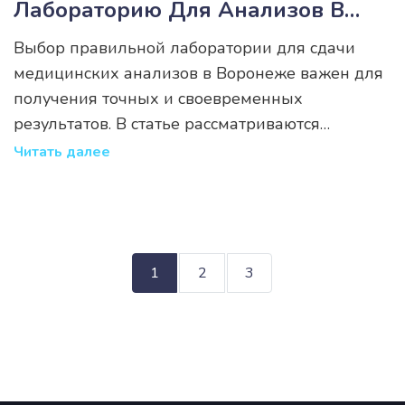
Лабораторию Для Анализов В
Воронеже
Выбор правильной лаборатории для сдачи
медицинских анализов в Воронеже важен для
получения точных и своевременных
результатов. В статье рассматриваются
ключевые факторы, на которые стоит обратить
Читать далее
внимание при выборе лаборатории, такие как
оборудование, квалификация специалистов и
ценовая политика. Также обсуждаются советы
по подготовке к анализам и значимость
1
2
3
отзывов клиентов. Узнайте, как сделать
правильный выбор и почему это так важно для
вашего здоровья.