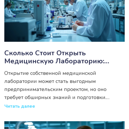
Сколько Стоит Открыть
Медицинскую Лабораторию:
Пошаговое Руководство
Открытие собственной медицинской
лаборатории может стать выгодным
предпринимательским проектом, но оно
требует обширных знаний и подготовки.
Оценка затрат на оборудование, аренду
Читать далее
помещения и найм персонала — это лишь
часть задач, которые необходимо решить.