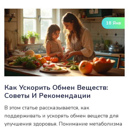
шагом в диагностике и лечении. В статье
приводится информация о возможных
гормональных нарушениях, связанных с
18 Янв
кистой яичника, а также практические советы
для улучшения самочувствия. Важность
своевременной диагностики и лечения
обсуждается также с точки зрения женского
здоровья.
Как Ускорить Обмен Веществ:
Советы И Рекомендации
В этом статье рассказывается, как
поддерживать и ускорять обмен веществ для
улучшения здоровья. Понимание метаболизма