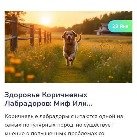
в лабораториях. Мы обсудим, как эти
исследования помогают врачам устанавливать
диагнозы, а также предоставим несколько
29 Янв
советов о взаимодействии с лабораторией.
Узнайте, какие лабораторные тесты наиболее
популярны и как подготовиться к их сдаче.
Здоровье Коричневых
Лабрадоров: Миф Или
Реальность?
Коричневые лабрадоры считаются одной из
самых популярных пород, но существует
мнение о повышенных проблемах со