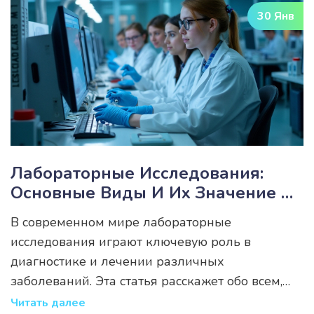
Важно понять требования законодательства,
30 Янв
определить спектр услуг и выбрать стратегию
продвижения. Каждый шаг на этом пути
актуален для достижения успеха в
лабораторном бизнесе.
Лабораторные Исследования:
Основные Виды И Их Значение В
Медицине
В современном мире лабораторные
исследования играют ключевую роль в
диагностике и лечении различных
заболеваний. Эта статья расскажет обо всем,
что стоит знать о типах анализов, проводимых
Читать далее