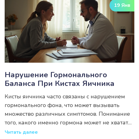
19 Янв
такие как оборудование, лицензии, и подбор
персонала.
Нарушение Гормонального
Баланса При Кистах Яичника
Кисты яичника часто связаны с нарушением
гормонального фона, что может вызывать
множество различных симптомов. Понимание
того, какого именно гормона может не хватать
при данном состоянии, является важным
Читать далее