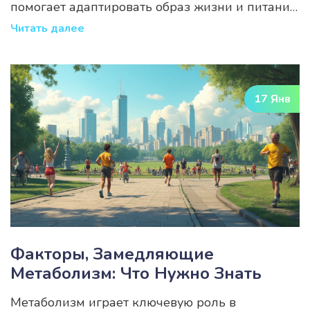
помогает адаптировать образ жизни и питания
для достижения оптимального состояния
Читать далее
организма. Включены практические советы и
рекомендации, а также перечислены
распространённые причины нарушений
17 Янв
метаболизма. Узнайте, как улучшить обмен
веществ и увеличить свою энергию.
Факторы, Замедляющие
Метаболизм: Что Нужно Знать
Метаболизм играет ключевую роль в