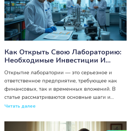
здоровье и качество жизни. Полезные советы
помогут избежать распространенных ошибок и
сделать процесс анализа максимально
эффективным.
Как Открыть Свою Лабораторию:
Необходимые Инвестиции И
Советы
Открытие лаборатории — это серьезное и
ответственное предприятие, требующее как
финансовых, так и временных вложений. В
статье рассматриваются основные шаги и
затраты, необходимые для запуска этого
Читать далее
бизнеса. Также приводятся полезные советы,
чтобы минимизировать риски и обеспечить
успех на рынке. Мы обсудим важные аспекты,