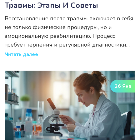
Травмы: Этапы И Советы
Восстановление после травмы включает в себя
не только физические процедуры, но и
эмоциональную реабилитацию. Процесс
требует терпения и регулярной диагностики
для контроля прогресса. Опытный подход к
Читать далее
восстановлению помогает избежать
осложнений и ускорить возвращение к
привычному образу жизни. Также важно
26 Янв
учитывать индивидуальные особенности
каждого случая для достижения наилучших
результатов.