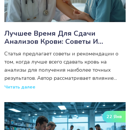
Лучшее Время Для Сдачи
Анализов Крови: Советы И
Рекомендации
Статья предлагает советы и рекомендации о
том, когда лучше всего сдавать кровь на
анализы для получения наиболее точных
результатов. Автор рассматривает влияние
времени суток на биохимические показатели,
Читать далее
дает рекомендации от специалистов и делится
интересными фактами о физиологических
изменениях в организме в течение дня. Найти
22 Янв
ответ на вопрос, как правильно подготовиться
к сдаче крови, поможет обеспечить ваше