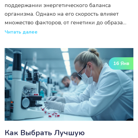
поддержании энергетического баланса
организма. Однако на его скорость влияет
множество факторов, от генетики до образа
жизни. В этой статье рассматриваются причины
Читать далее
замедления обмена веществ, его последствия
для здоровья и способы диагностики
нарушений. Читатели узнают, как распознать
16 Янв
замедленный метаболизм и какие шаги
предпринять для его оптимизации.
Как Выбрать Лучшую