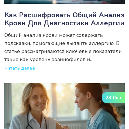
Как Расшифровать Общий Анализ
Крови Для Диагностики Аллергии
Общий анализ крови может содержать
подсказки, помогающие выявить аллергию. В
статье рассматриваются ключевые показатели,
такие как уровень эозинофилов и
иммуноглобулинов. Понимание измененных
Читать далее
показателей может помочь в ранней
диагностике и лечении аллергических
реакций. Советы по подготовке к анализу и
23 Янв
важные факты о его значении дополняют
обзор. Статья предоставляет полезные
рекомендации для тех, кто сталкивался или
подозревает наличие аллергии.