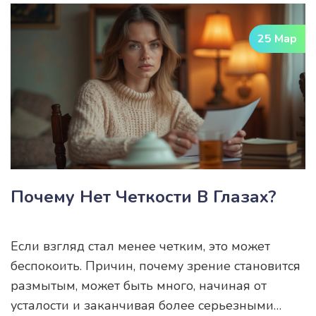
добавить нужные компоненты в свой рацион.
Будет много практических советов, а также
25 Мар
простых рецептов. Материал основан на
фактах и личном опыте.
Почему Нет Четкости В Глазах?
Если взгляд стал менее четким, это может
беспокоить. Причин, почему зрение становится
размытым, может быть много, начиная от
усталости и заканчивая более серьезными