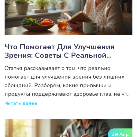
Что Помогает Для Улучшения
Зрения: Советы С Реальной
Пользой
Статья рассказывает о том, что реально
помогает для улучшения зрения без лишних
обещаний. Разберём, какие привычки и
продукты поддерживают здоровье глаз, на что
действительно работают упражнения, и когда
Читать далее
пора идти к врачу. Включены актуальные
советы, которые легко применить в обычной
жизни. Кратко и по делу — только рабочие
29 Апр
методы и проверенные факты. Не упустим