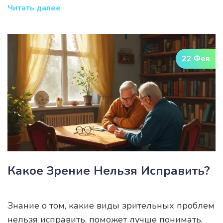
проблемами. Важно знать, на что стоит
Читать далее
обратить внимание и какие меры помогут
вернуть зрению ясность. В этом материале мы
объясним возможные причины и предложим
22 Фев
полезные советы для улучшения четкости
зрения.
Какое Зрение Нельзя Исправить?
Знание о том, какие виды зрительных проблем
нельзя исправить, поможет лучше понимать,