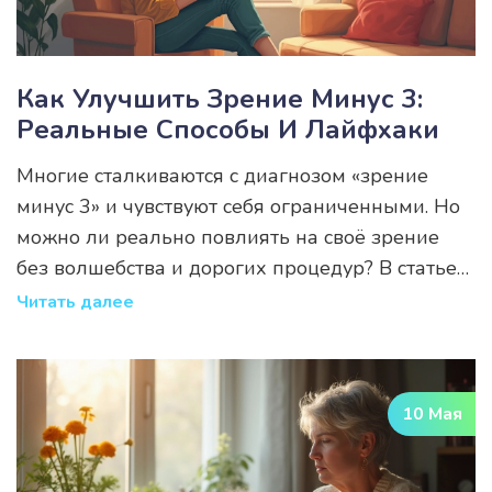
Как Улучшить Зрение Минус 3:
Реальные Способы И Лайфхаки
Многие сталкиваются с диагнозом «зрение
минус 3» и чувствуют себя ограниченными. Но
можно ли реально повлиять на своё зрение
без волшебства и дорогих процедур? В статье
собраны проверенные советы, упражнения и
Читать далее
интересные факты. Честно о том, что работает,
а что — миф. Пошаговые подсказки, чтобы
каждый смог протестировать их на себе.
10 Мая