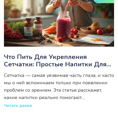
даже маленькие хитрости, которые могут
изменить ситуацию к лучшему.
Что Пить Для Укрепления
Сетчатки: Простые Напитки Для
Здоровья Глаз
Сетчатка — самая уязвимая часть глаза, и часто
мы о ней вспоминаем только при появлении
проблем со зрением. Эта статья расскажет,
какие напитки реально помогают
поддерживать сетчатку в хорошем состоянии,
Читать далее
какие вещества в составе важны и как можно