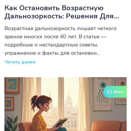
Как Остановить Возрастную
Дальнозоркость: Решения Для
Четкого Зрения После 40
Возрастная дальнозоркость лишает четкого
зрения многих после 40 лет. В статье —
подробные и нестандартные советы,
упражнения и факты для остановки
пресбиопии.
Читать далее
21 Июн