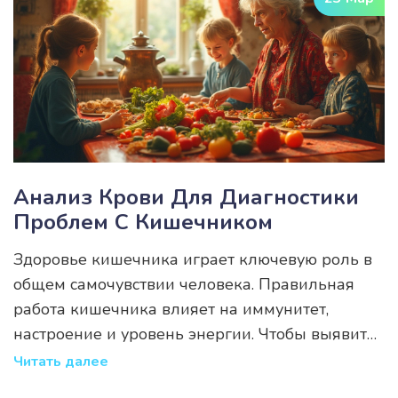
полезные советы по выбору завтрака в день
сдачи крови. Узнайте, какие блюда лучше всего
подойдут для такого ответственного дня.
Анализ Крови Для Диагностики
Проблем С Кишечником
Здоровье кишечника играет ключевую роль в
общем самочувствии человека. Правильная
работа кишечника влияет на иммунитет,
настроение и уровень энергии. Чтобы выявить
возможные проблемы с кишечником,
Читать далее
существуют анализы крови, которые помогают