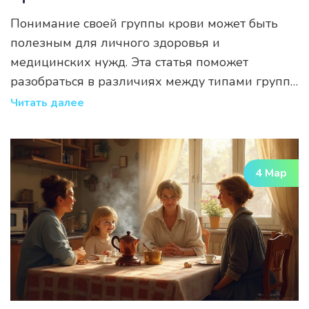
Понимание своей группы крови может быть
полезным для личного здоровья и
медицинских нужд. Эта статья поможет
разобраться в различиях между типами групп
крови и их значимости. Узнайте, как читать
Читать далее
результаты анализа крови и какие факторы
учитывать. Откроем некоторые интересные
факты о группе крови и предложим
4 Мар
практические советы для вашей безопасности.