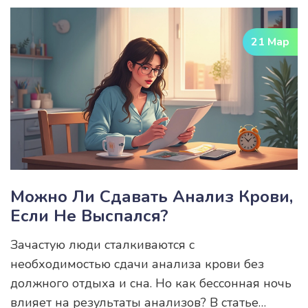
понять состояние организма. В статье
рассматриваются основные виды анализов
21 Мар
крови, показывающие состояние кишечника, а
также советы, как поддерживать его здоровье.
Можно Ли Сдавать Анализ Крови,
Если Не Выспался?
Зачастую люди сталкиваются с
необходимостью сдачи анализа крови без
должного отдыха и сна. Но как бессонная ночь
влияет на результаты анализов? В статье