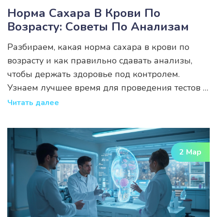
Норма Сахара В Крови По
Возрасту: Советы По Анализам
Разбираем, какая норма сахара в крови по
возрасту и как правильно сдавать анализы,
чтобы держать здоровье под контролем.
Узнаем лучшее время для проведения тестов и
какие советы помогут подготовиться к
Читать далее
анализам. Эта информация поможет вам
избежать ошибок и получить точные
результаты.
2 Мар