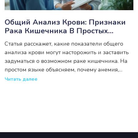
Общий Анализ Крови: Признаки
Рака Кишечника В Простых
Цифрах
Статья расскажет, какие показатели общего
анализа крови могут насторожить и заставить
задуматься о возможном раке кишечника. На
простом языке объясняем, почему анемия,
изменения лейкоцитов и СОЭ могут быть
Читать далее
сигналом. Затрагиваем, чего обычно бояться не
стоит, а когда есть смысл повторно обратиться
к врачу. Даём советы, как читать результаты
самостоятельно и на что обращать внимание.
Приводим конкретные примеры и развеиваем
мифы.