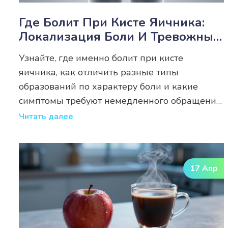
Где Болит При Кисте Яичника:
Локализация Боли И Тревожные
Симптомы
Узнайте, где именно болит при кисте
яичника, как отличить разные типы
образований по характеру боли и какие
симптомы требуют немедленного обращения
к врачу.
Читать далее
17 Апр