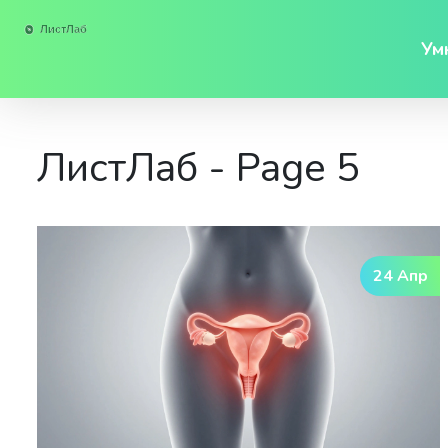
Ум
ЛистЛаб - Page 5
24 Апр