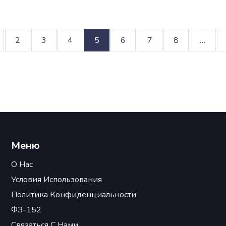
2
3
4
5
6
7
8
…
Меню
О Нас
Условия Использования
Политика Конфиденциальности
ФЗ-152
Связаться С Нами