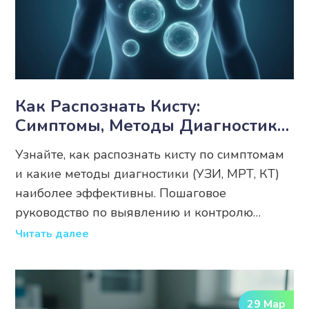
Как Распознать Кисту:
Симптомы, Методы Диагностики
И Когда Стоит Беспокоиться
Узнайте, как распознать кисту по симптомам
и какие методы диагностики (УЗИ, МРТ, КТ)
наиболее эффективны. Пошаговое
руководство по выявлению и контролю
образований.
Читать далее
29 Мар