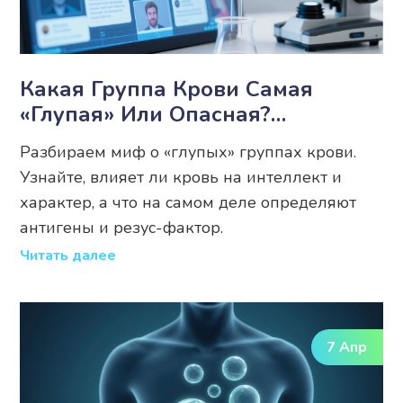
Какая Группа Крови Самая
«глупая» Или Опасная?
Развенчиваем Мифы И Смотрим
Разбираем миф о «глупых» группах крови.
На Факты
Узнайте, влияет ли кровь на интеллект и
характер, а что на самом деле определяют
антигены и резус-фактор.
Читать далее
7 Апр