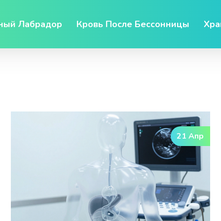
ный Лабрадор
Кровь После Бессонницы
Хра
21 Апр