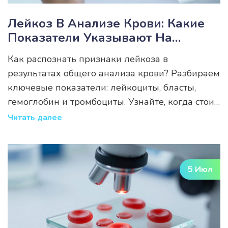
Лейкоз В Анализе Крови: Какие
Показатели Указывают На
Болезнь И Как Их Расшифровать
Как распознать признаки лейкоза в
результатах общего анализа крови? Разбираем
ключевые показатели: лейкоциты, бласты,
гемоглобин и тромбоциты. Узнайте, когда стоит
беспокоиться и какие симптомы требуют
Читать далее
срочного визита к врачу.
5 Июл