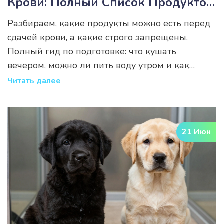
Крови: Полный Список Продуктов
И Правила Подготовки
Разбираем, какие продукты можно есть перед
сдачей крови, а какие строго запрещены.
Полный гид по подготовке: что кушать
вечером, можно ли пить воду утром и как
избежать ошибок в результатах анализов.
Читать далее
21 Июн