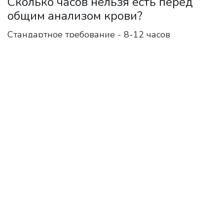
Сколько часов нельзя есть перед
общим анализом крови?
Стандартное требование - 8-12 часов
голодания. Оптимально сдавать кровь утром
натощак. Последний прием пищи должен быть
легким и нежирным.
Как алкоголь влияет на результаты
анализов?
Алкоголь повышает уровень триглицеридов,
мочевой кислоты, лактата и ферментов печени
(АЛТ, АСТ). Его влияние может сохраняться до
3 суток. Исключите алкоголь минимум за 48
часов до сдачи крови.
Нужно ли отказываться от лекарств
перед анализом?