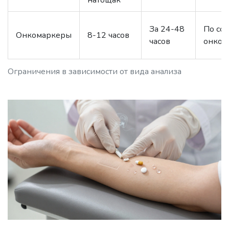
натощак
За 24-48
По сог
Онкомаркеры
8-12 часов
часов
онкол
Ограничения в зависимости от вида анализа