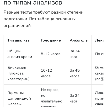
по типам анализов
Разные тесты требуют разной степени
подготовки. Вот таблица основных
ограничений:
Тип анализа
Голодание
Алкоголь
Лекар
Общий
За 24
8-12 часов
По со
анализ крови
часа
Биохимия
Отмена
10-12
За 48
(глюкоза,
сахар
часов
часов
холестерин)
(по医嘱
Не строго,
Гормоны
Левот
но
За 24
щитовидной
приня
желательно
часа
железы
сдачи