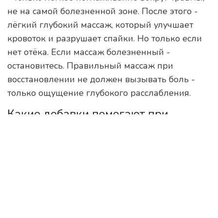
не на самой болезненной зоне. После этого -
лёгкий глубокий массаж, который улучшает
кровоток и разрушает спайки. Но только если
нет отёка. Если массаж болезненный -
остановитесь. Правильный массаж при
восстановлении не должен вызывать боль -
только ощущение глубокого расслабления.
Какие добавки помогают при
восстановлении мышц?
Если вы едите достаточно белка и овощей -
добавки не нужны. Но если рацион не идеален,
можно рассмотреть: витамин D (если уровень
низкий), магний (для расслабления), коллаген
(10 грамм в день - помогает сухожилиям и
связкам). Не берите «смеси для