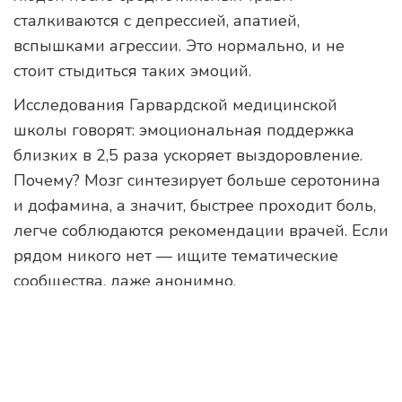
сталкиваются с депрессией, апатией,
вспышками агрессии. Это нормально, и не
стоит стыдиться таких эмоций.
Исследования Гарвардской медицинской
школы говорят: эмоциональная поддержка
близких в 2,5 раза ускоряет выздоровление.
Почему? Мозг синтезирует больше серотонина
и дофамина, а значит, быстрее проходит боль,
легче соблюдаются рекомендации врачей. Если
рядом никого нет — ищите тематические
сообщества, даже анонимно.
Психологи советуют прямо говорить о своих
ограничениях, не прятать страх и
раздражение. Одна подруга после тяжёной
спортивной травмы рассказывала: самые