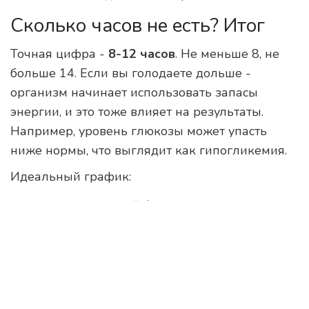
Сколько часов не есть? Итог
Точная цифра -
8-12 часов
. Не меньше 8, не
больше 14. Если вы голодаете дольше -
организм начинает использовать запасы
энергии, и это тоже влияет на результаты.
Например, уровень глюкозы может упасть
ниже нормы, что выглядит как гипогликемия.
Идеальный график:
Ужин в 20:00 - легкий, без жира и сахара
После 20:00 - только вода
Утро: сдать кровь между 7:00 и 9:00
Завтрак - сразу после сдачи
Это не сложнее, чем встать на 10 минут