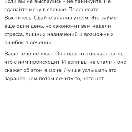
Если вы не выспались - не паникуйте. Не
сдавайте мочу в спешке. Перенесите.
Выспитесь. Сдайте анализ утром. Это займет
еще один день, но сэкономит вам недели
стресса, лишних назначений и возможных
ошибок в лечении.
Ваше тело не лжет. Оно просто отвечает на то,
что с ним происходит. И если вы не спали - оно
скажет об этом в моче. Лучше услышать это
заранее, чем потом лечить то, чего нет.
Можно ли сдавать анализ мочи, если
не спал всю ночь?
Да, можно, но результаты могут быть
искажены. Недосып влияет на уровень
гормонов, концентрацию мочи и показатели