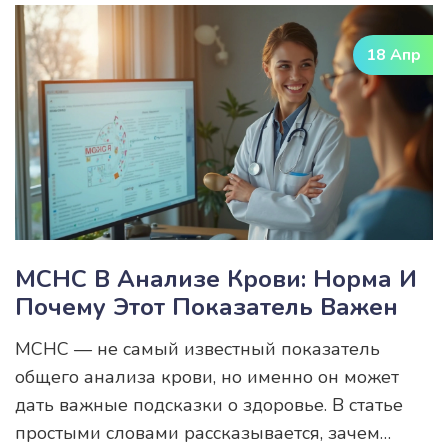
самостоятельной проверки своего листа с
анализом и расскажу, на что правда стоит
18 Апр
обратить внимание, а что не является поводом
для страха. Все объяснения будут простыми
словами, без медицинских заумностей. Статья
пригодится и тем, кто сдает анализы для
профилактики, и тем, кто давно отслеживает
изменения из-за хронических заболеваний.
MCHC В Анализе Крови: Норма И
Почему Этот Показатель Важен
MCHC — не самый известный показатель
общего анализа крови, но именно он может
дать важные подсказки о здоровье. В статье
простыми словами рассказывается, зачем