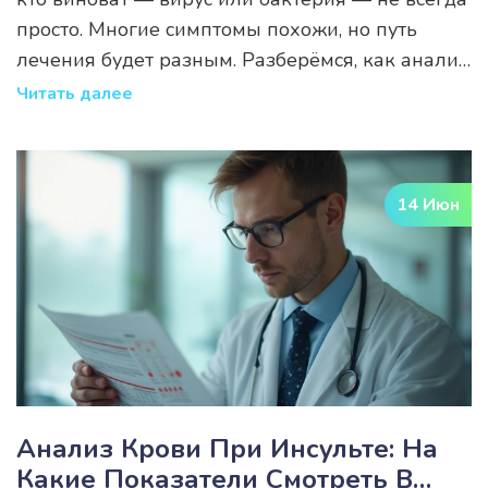
просто. Многие симптомы похожи, но путь
лечения будет разным. Разберёмся, как анализ
крови может помочь отличить одно от другого
Читать далее
и почему это так важно. В статье — конкретные
показатели, полезные советы и практические
примеры.
14 Июн
Анализ Крови При Инсульте: На
Какие Показатели Смотреть В