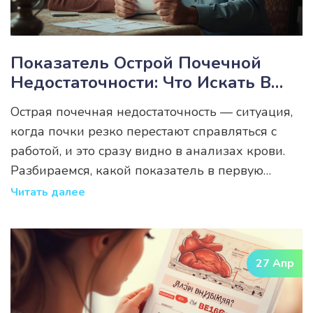
Показатель Острой Почечной
Недостаточности: Что Искать В
Анализах Крови
Острая почечная недостаточность — ситуация,
когда почки резко перестают справляться с
работой, и это сразу видно в анализах крови.
Разбираемся, какой показатель в первую
очередь указывает на начало проблемы,
Читать далее
почему именно он так важен и как отличить
критическую ситуацию от обычной усталости
организма. Подсказки по быстрому
27 Апр
ориентированию в результатах анализов и
конкретные советы — без сложных терминов.
Полезно тем, кто хочет вовремя заметить