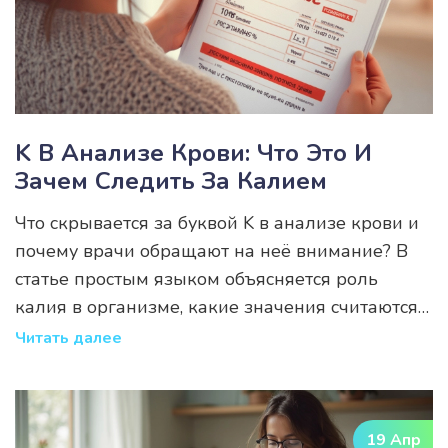
тревожные сигналы и не упустить момент
обращения к врачу.
K В Анализе Крови: Что Это И
Зачем Следить За Калием
Что скрывается за буквой K в анализе крови и
почему врачи обращают на неё внимание? В
статье простым языком объясняется роль
калия в организме, какие значения считаются
нормой и когда стоит насторожиться. Читайте о
Читать далее
причинах отклонения уровня калия, его
значении для сердца и мышц, а также о
распространённых ошибках при
19 Апр
интерпретации анализов. Статья будет полезна