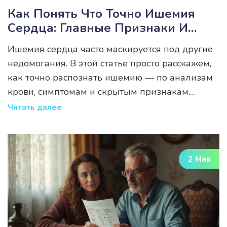
Как Понять Что Точно Ишемия
Сердца: Главные Признаки И
Расшифровка Анализов
Ишемия сердца часто маскируется под другие
недомогания. В этой статье просто расскажем,
как точно распознать ишемию — по анализам
крови, симптомам и скрытым признакам.
Затронем самые важные показатели, на
Читать далее
которые смотрит врач, а также подскажем, на
что обратить внимание в повседневной жизни.
Приведём конкретные советы, чтобы не
2 Мая
пропустить серьёзное заболевание. Поговорим
о практических шагах — что делать, если
заподозрили неладное.