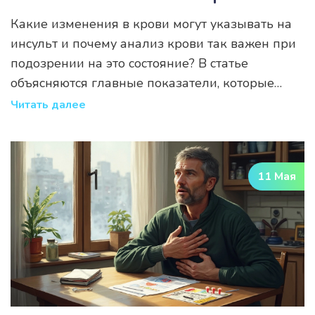
Первую Очередь
Какие изменения в крови могут указывать на
инсульт и почему анализ крови так важен при
подозрении на это состояние? В статье
объясняются главные показатели, которые
настораживают врачей: от скорости
Читать далее
свертываемости до уровня лейкоцитов. Здесь
вы найдёте подсказки, как заподозрить
проблему по результатам анализа и когда не
11 Мая
стоит тянуть с визитом к врачу. Всё
максимально ясно, с примерами и короткими
советами.