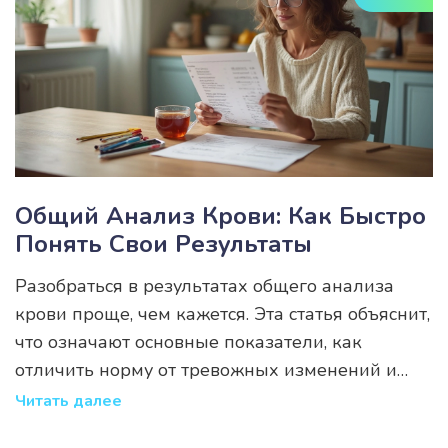
тем, кто хочет понимать свои результаты и
заботиться о здоровье.
Общий Анализ Крови: Как Быстро
Понять Свои Результаты
Разобраться в результатах общего анализа
крови проще, чем кажется. Эта статья объяснит,
что означают основные показатели, как
отличить норму от тревожных изменений и
почему иногда не стоит сразу паниковать,
Читать далее
прочитав слово «отклонение». Дам советы для