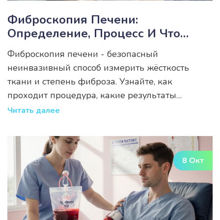
Фиброскопия Печени:
Определение, Процесс И Что
Ожидать
Фиброскопия печени - безопасный
неинвазивный способ измерить жёсткость
ткани и степень фиброза. Узнайте, как
проходит процедура, какие результаты
ожидать и где пройти в Воронеже.
Читать далее
8 Окт