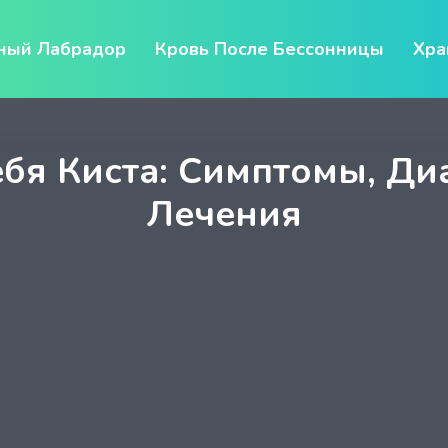
ный Лабрадор
Кровь После Бессонницы
Хра
Тебя Киста: Симптомы, Д
Лечения