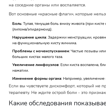
на соседние органы или воспаляется.
Вот основные «красные флаги», которые нельз
Боль
: Тупая, тянущая боль внизу живота (при кисте
(липома/эпидермоид).
Нарушение цикла
: Задержки менструации, кровя
на функциональную кисту яичника.
Проблемы с мочеиспусканием
: Частые позывы ил
больших кистах малого таза.
Увеличение лимфоузлов
: Если киста воспалена, 
нажатии.
Изменение формы органа
: Например, увеличение 
Если вы чувствуете дискомфорт, который не п
терапевту. Не ждите острой боли - это призна
Какие обследования показывае