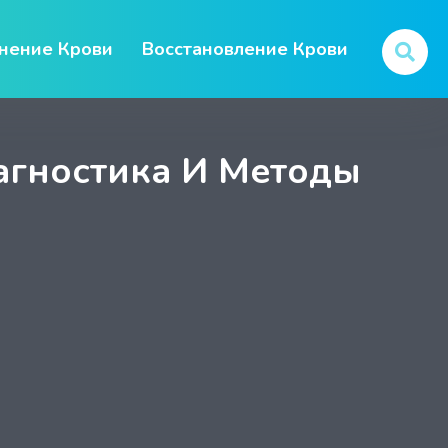
нение Крови
Восстановление Крови
иагностика И Методы